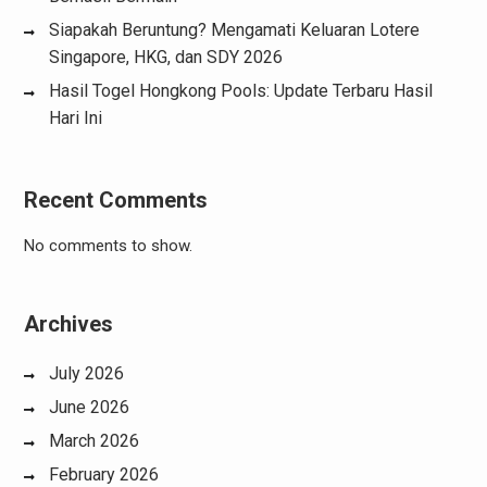
Siapakah Beruntung? Mengamati Keluaran Lotere
Singapore, HKG, dan SDY 2026
Hasil Togel Hongkong Pools: Update Terbaru Hasil
Hari Ini
Recent Comments
No comments to show.
Archives
July 2026
June 2026
March 2026
February 2026