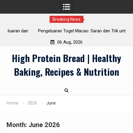
Breaking News
an
Pengeluaran Togel Macao: Saran dan Trik untuk Berhasil
Bermain
06 Aug, 2026
Skip
High Protein Bread | Healthy
to
content
Baking, Recipes & Nutrition
Home
2026
June
Month:
June 2026