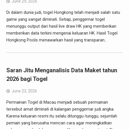
June 29, 2026
Di dalam dunia judi, togel Hongkong telah menjadi salah satu
game yang sangat diminati. Setiap, penggemar togel
menunggu output dari hasil live draw HK yang memberikan
memberikan data terkini mengenai keluaran HK. Hasil Togel
Hongkong Pools menawarkan hasil yang transparan…
Saran Jitu Menganalisis Data Maket tahun
2026 bagi Togel
June 23, 2026
Permainan Togel di Macau menjadi sebuah permainan
tersebut amat diminati di kalangan penggemar judi angka.
Karena keluaran resmi itu selalu ditunggu-tunggu, sejumlah
pemain yang berusaha mencari cara agar meningkatkan