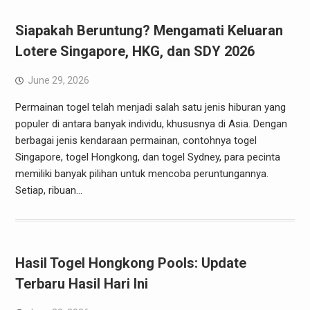
Siapakah Beruntung? Mengamati Keluaran
Lotere Singapore, HKG, dan SDY 2026
June 29, 2026
Permainan togel telah menjadi salah satu jenis hiburan yang
populer di antara banyak individu, khususnya di Asia. Dengan
berbagai jenis kendaraan permainan, contohnya togel
Singapore, togel Hongkong, dan togel Sydney, para pecinta
memiliki banyak pilihan untuk mencoba peruntungannya.
Setiap, ribuan…
Hasil Togel Hongkong Pools: Update
Terbaru Hasil Hari Ini