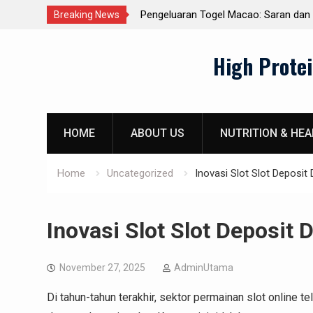
gel: Informasi Keluaran
Pengeluaran Togel Macao: Saran dan 
Breaking News
Berhasil Bermain
Skip
High Protei
to
content
HOME
ABOUT US
NUTRITION & HEA
Home
Uncategorized
Inovasi Slot Slot Deposi
Inovasi Slot Slot Deposit
November 27, 2025
AdminUtama
Di tahun-tahun terakhir, sektor permainan slot online