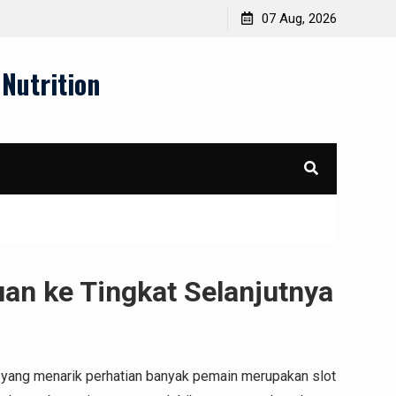
re
Data Togel Macau 2026: Setiap apa Perlu Kamu
07 Aug, 2026
Ketahui
Nutrition
uan ke Tingkat Selanjutnya
an yang menarik perhatian banyak pemain merupakan slot