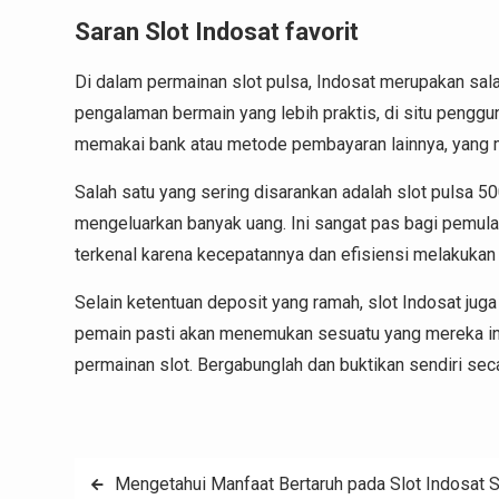
Saran Slot Indosat favorit
Di dalam permainan slot pulsa, Indosat merupakan sala
pengalaman bermain yang lebih praktis, di situ penggu
memakai bank atau metode pembayaran lainnya, yang
Salah satu yang sering disarankan adalah slot pulsa 
mengeluarkan banyak uang. Ini sangat pas bagi pemula y
terkenal karena kecepatannya dan efisiensi melakukan
Selain ketentuan deposit yang ramah, slot Indosat juga
pemain pasti akan menemukan sesuatu yang mereka ingin
permainan slot. Bergabunglah dan buktikan sendiri se
Post
Mengetahui Manfaat Bertaruh pada Slot Indosat 