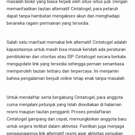
masalah blokir yang biasa terjadi oleh situs-situs judi. Dengan
memanfaatkan tautan alternatif Cintatogel, para petaruh
dapat tanpa hambatan mengakses akun dan menghadapi
beraneka ragam permainan yang tersedia.
Salah satu manfaat memakai link alternatif Cintatogel adalah
kapasitasnya untuk masih bisa masuk kendati ada peraturan
pemblokiran dari otoritas atau ISP. Cintatogel secara berkala
mengupdate link yang tersedia sehingga pemain senantiasa
memperoleh tautan terbaru dan terpercaya. Ini menjamin
bahwa pengalaman berjudi online tetap enak tanpa masalah.
Untuk mendaftar serta bergabung Cintatogel, para anggota
cuma menjalani petunjuk yang telah disediakan di halaman
resmi maupun tautan pengganti. Proses pendaftaran
Cintatogel gampang dan cepat, memungkinkan anggota baru
untuk segera terlibat dalam aktivitas. Pastikan juga menjaga
penggunaannya link alternatif resmi agar aktivitas perjudian