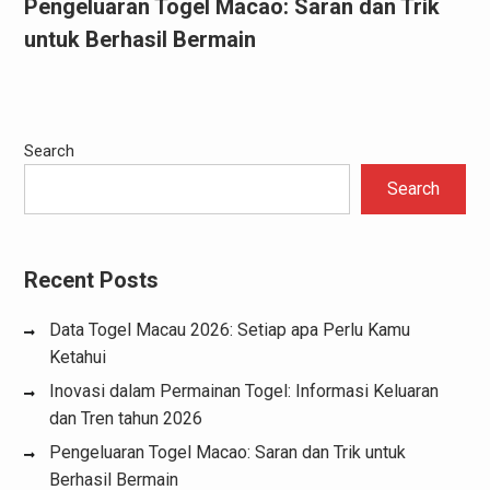
Pengeluaran Togel Macao: Saran dan Trik
untuk Berhasil Bermain
Search
Search
Recent Posts
Data Togel Macau 2026: Setiap apa Perlu Kamu
Ketahui
Inovasi dalam Permainan Togel: Informasi Keluaran
dan Tren tahun 2026
Pengeluaran Togel Macao: Saran dan Trik untuk
Berhasil Bermain