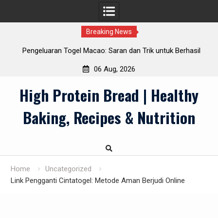
Breaking News
an
Pengeluaran Togel Macao: Saran dan Trik untuk Berhasil
Bermain
06 Aug, 2026
Skip
High Protein Bread | Healthy
to
content
Baking, Recipes & Nutrition
Home
Uncategorized
Link Pengganti Cintatogel: Metode Aman Berjudi Online