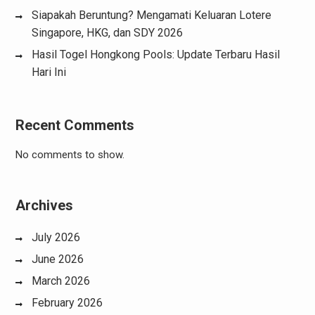
Siapakah Beruntung? Mengamati Keluaran Lotere
Singapore, HKG, dan SDY 2026
Hasil Togel Hongkong Pools: Update Terbaru Hasil
Hari Ini
Recent Comments
No comments to show.
Archives
July 2026
June 2026
March 2026
February 2026