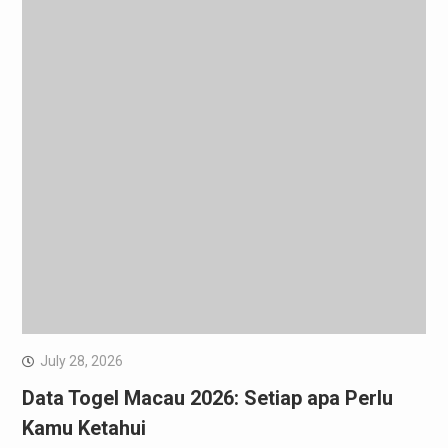
July 28, 2026
Data Togel Macau 2026: Setiap apa Perlu
Kamu Ketahui