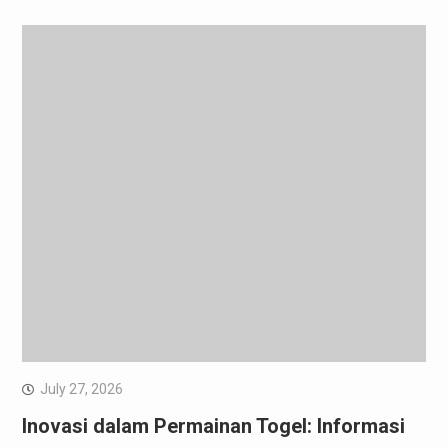
July 27, 2026
Inovasi dalam Permainan Togel: Informasi