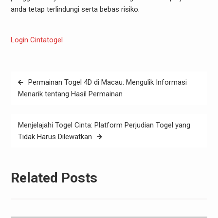
anda tetap terlindungi serta bebas risiko.
Login Cintatogel
Post
Permainan Togel 4D di Macau: Mengulik Informasi
navigation
Menarik tentang Hasil Permainan
Menjelajahi Togel Cinta: Platform Perjudian Togel yang
Tidak Harus Dilewatkan
Related Posts