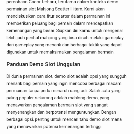
percobaan Gacor terbaru, terutama dalam konteks demo
permainan slot Mahjong Scatter Hitam. Kami akan
mendiskusikan cara fitur scatter dalam permainan ini
memberikan peluang bagi pemain dalam mendapatkan
kemenangan yang besar. Siapkan diri kamu untuk mengenal
lebih jauh perihal mahjong yang bisa diraih melalui gameplay
dari gameplay yang menarik dan berbagai taktik yang dapat
digunakan untuk memaksimalkan pengalaman bermain.
Panduan Demo Slot Unggulan
Di dunia permainan slot, demo slot adalah opsi yang sungguh
menarik bagi pemain yang ingin mencoba berbagai macam
permainan tanpa perlu menaruh uang asli. Salah satu yang
paling populer sekarang adalah mahlong demo, yang
menawarkan pengalaman bermain slot yang sangat
menyenangkan dan berpotensi menguntungkan. Dengan
berbagai opsi, penting untuk mencari tahu demo slot mana
yang menawarkan potensi kemenangan tertinggi.