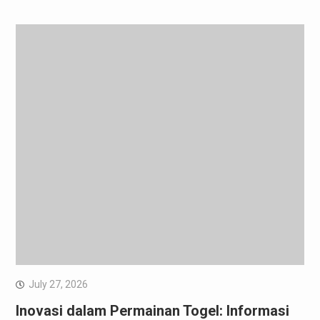
July 27, 2026
Inovasi dalam Permainan Togel: Informasi