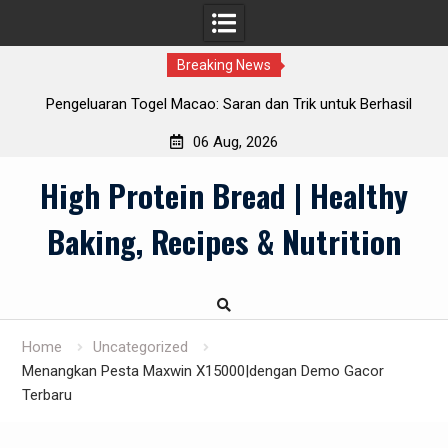
Breaking News
an
Pengeluaran Togel Macao: Saran dan Trik untuk Berhasil
Bermain
06 Aug, 2026
Skip
High Protein Bread | Healthy
to
content
Baking, Recipes & Nutrition
Home
Uncategorized
Menangkan Pesta Maxwin X15000|dengan Demo Gacor
Terbaru