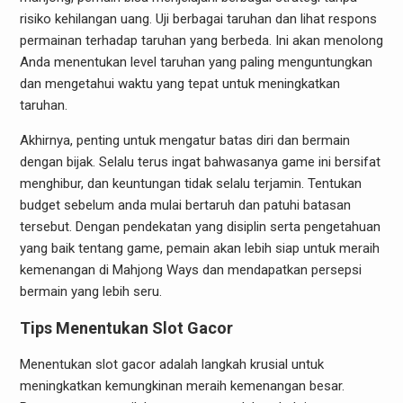
risiko kehilangan uang. Uji berbagai taruhan dan lihat respons
permainan terhadap taruhan yang berbeda. Ini akan menolong
Anda menentukan level taruhan yang paling menguntungkan
dan mengetahui waktu yang tepat untuk meningkatkan
taruhan.
Akhirnya, penting untuk mengatur batas diri dan bermain
dengan bijak. Selalu terus ingat bahwasanya game ini bersifat
menghibur, dan keuntungan tidak selalu terjamin. Tentukan
budget sebelum anda mulai bertaruh dan patuhi batasan
tersebut. Dengan pendekatan yang disiplin serta pengetahuan
yang baik tentang game, pemain akan lebih siap untuk meraih
kemenangan di Mahjong Ways dan mendapatkan persepsi
bermain yang lebih seru.
Tips Menentukan Slot Gacor
Menentukan slot gacor adalah langkah krusial untuk
meningkatkan kemungkinan meraih kemenangan besar.