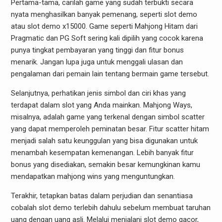
Pertama-tama, carilah game yang sudah terbukti secara
nyata menghasilkan banyak pemenang, seperti slot demo
atau slot demo x15000. Game seperti Mahjong Hitam dari
Pragmatic dan PG Soft sering kali dipilih yang cocok karena
punya tingkat pembayaran yang tinggi dan fitur bonus
menarik. Jangan lupa juga untuk menggali ulasan dan
pengalaman dari pemain lain tentang bermain game tersebut.
Selanjutnya, perhatikan jenis simbol dan ciri khas yang
terdapat dalam slot yang Anda mainkan. Mahjong Ways,
misalnya, adalah game yang terkenal dengan simbol scatter
yang dapat memperoleh peminatan besar. Fitur scatter hitam
menjadi salah satu keunggulan yang bisa digunakan untuk
menambah kesempatan kemenangan. Lebih banyak fitur
bonus yang disediakan, semakin besar kemungkinan kamu
mendapatkan mahjong wins yang menguntungkan.
Terakhir, tetapkan batas dalam perjudian dan senantiasa
cobalah slot demo terlebih dahulu sebelum membuat taruhan
uang dengan uang asli. Melalui menjalani slot demo gacor,