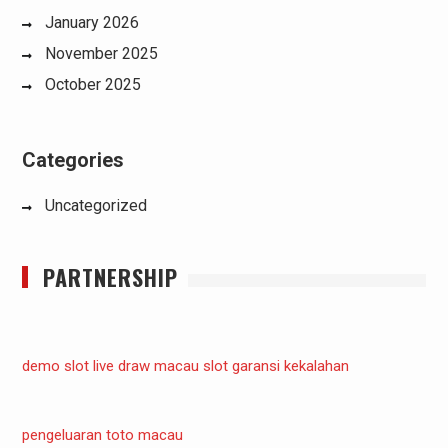
January 2026
November 2025
October 2025
Categories
Uncategorized
PARTNERSHIP
demo slot
live draw macau
slot garansi kekalahan
pengeluaran toto macau