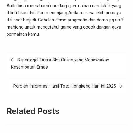
Anda bisa memahami cara kerja permainan dan taktik yang
dibutuhkan. Ini akan menunjang Anda merasa lebih percaya
diri saat berjudi. Cobalah demo pragmatic dan demo pg soft
mahjong untuk mengetahui game yang cocok dengan gaya
permainan kamu.
Post
Supertogel: Dunia Slot Online yang Menawarkan
navigation
Kesempatan Emas
Peroleh Informasi Hasil Toto Hongkong Hari Ini 2025
Related Posts