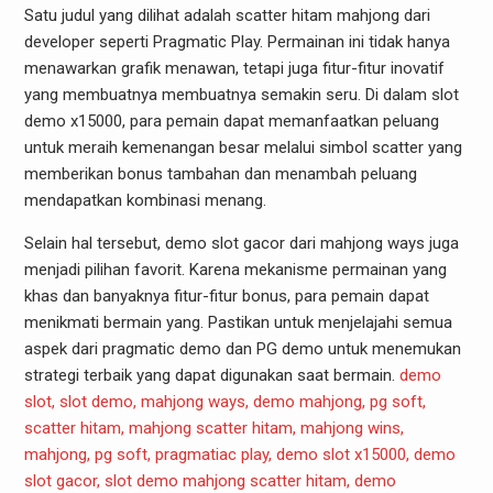
Satu judul yang dilihat adalah scatter hitam mahjong dari
developer seperti Pragmatic Play. Permainan ini tidak hanya
menawarkan grafik menawan, tetapi juga fitur-fitur inovatif
yang membuatnya membuatnya semakin seru. Di dalam slot
demo x15000, para pemain dapat memanfaatkan peluang
untuk meraih kemenangan besar melalui simbol scatter yang
memberikan bonus tambahan dan menambah peluang
mendapatkan kombinasi menang.
Selain hal tersebut, demo slot gacor dari mahjong ways juga
menjadi pilihan favorit. Karena mekanisme permainan yang
khas dan banyaknya fitur-fitur bonus, para pemain dapat
menikmati bermain yang. Pastikan untuk menjelajahi semua
aspek dari pragmatic demo dan PG demo untuk menemukan
strategi terbaik yang dapat digunakan saat bermain.
demo
slot, slot demo, mahjong ways, demo mahjong, pg soft,
scatter hitam, mahjong scatter hitam, mahjong wins,
mahjong, pg soft, pragmatiac play, demo slot x15000, demo
slot gacor, slot demo mahjong scatter hitam, demo