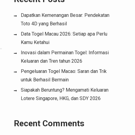
Dapatkan Kemenangan Besar: Pendekatan
Toto 4D yang Berhasil
Data Togel Macau 2026: Setiap apa Perlu
Kamu Ketahui
Inovasi dalam Permainan Togel: Informasi
Keluaran dan Tren tahun 2026
Pengeluaran Togel Macao: Saran dan Trik
untuk Berhasil Bermain
Siapakah Beruntung? Mengamati Keluaran
Lotere Singapore, HKG, dan SDY 2026
Recent Comments