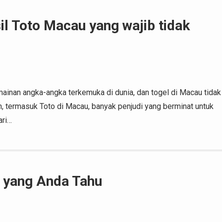
il Toto Macau yang wajib tidak
mainan angka-angka terkemuka di dunia, dan togel di Macau tidak
, termasuk Toto di Macau, banyak penjudi yang berminat untuk
ari…
l yang Anda Tahu