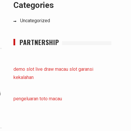
Categories
Uncategorized
PARTNERSHIP
demo slot
live draw macau
slot garansi
kekalahan
i
pengeluaran toto macau