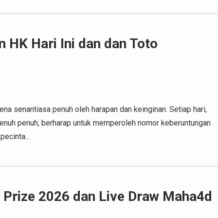
n HK Hari Ini dan dan Toto
ena senantiasa penuh oleh harapan dan keinginan. Setiap hari,
enuh penuh, berharap untuk memperoleh nomor keberuntungan
 pecinta…
P Prize 2026 dan Live Draw Maha4d