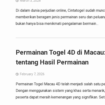
March 3, 2026
Di dalam dunia perjudian online, Cintatogel sudah munc
memberikan beragam jenis permainan seru dan peluang 
bukan hanya bisa menikmati pengalaman bermain…
Permainan Togel 4D di Macau:
tentang Hasil Permainan
February 7, 2026
Permainan Togel Macau 4D telah menjadi salah satu pe
Dengan menggunakan sistem yang khas serta menarik
peserta dapat meraih kemenangan yang signifikan. Set