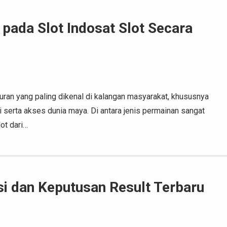
pada Slot Indosat Slot Secara
buran yang paling dikenal di kalangan masyarakat, khususnya
serta akses dunia maya. Di antara jenis permainan sangat
ot dari…
i dan Keputusan Result Terbaru