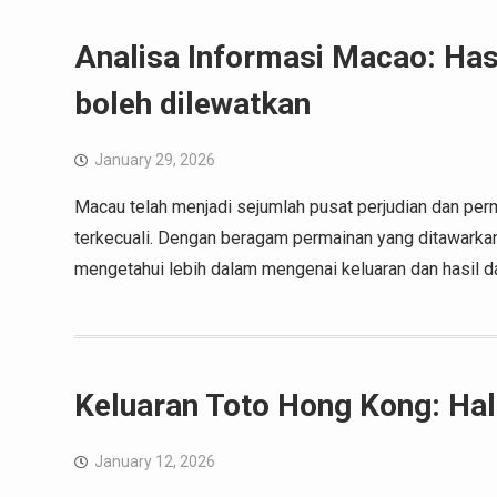
Analisa Informasi Macao: Has
boleh dilewatkan
January 29, 2026
Macau telah menjadi sejumlah pusat perjudian dan per
terkecuali. Dengan beragam permainan yang ditawarkan
mengetahui lebih dalam mengenai keluaran dan hasil d
Keluaran Toto Hong Kong: Ha
January 12, 2026