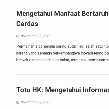
Mengetahui Manfaat Bertaruh 
Cerdas
November 25, 2025
Permainan slot melalui daring sudah jadi salah satu hi
karena yang semakin berkembangnya inovasi teknologi 
banyak diminati ialah slot pulsa, termasuk permainan sl
Toto HK: Mengetahui Informas
November 22, 2025